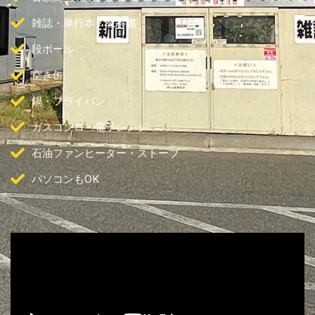
雑誌・単行本・教科書
段ボール
空き缶
鍋・フライパン
ガスコンロ・電子レンジ
石油ファンヒーター・ストーブ
パソコンもOK