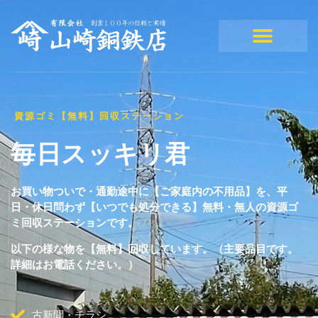
資源ゴミ【無料】回収ステーション
毎日スッキリ君
お買い物ついで・通勤途中に【
ご家庭内の不用品
】
を、平
日・休日問わず【いつでも
処分できる
】無料・無人の資源ゴ
ミ回収ステーションです。
以下の様な物を【無料】回収しています。（主要品目です。
詳細はお電話ください。）
古新聞・チラシ