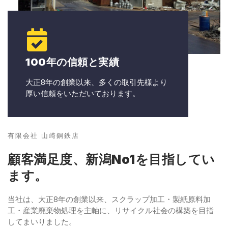
100年の信頼と実績
大正8年の創業以来、多くの取引先様より
厚い信頼をいただいております。
有限会社 山崎銅鉄店
顧客満足度、新潟No1を目指してい
ます。
当社は、大正8年の創業以来、スクラップ加工・製紙原料加
工・産業廃棄物処理を主軸に、リサイクル社会の構築を目指
してまいりました。